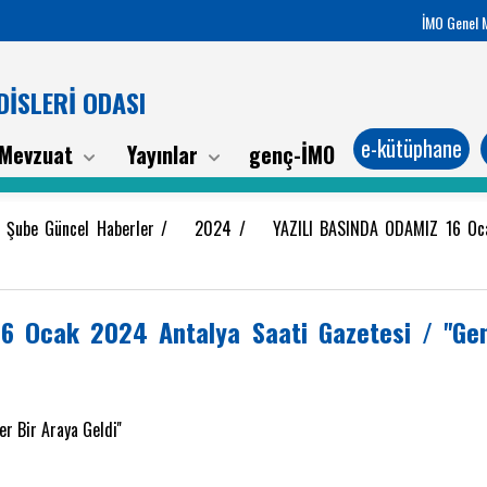
İMO Genel 
İSLERİ ODASI
e-kütüphane
Mevzuat
Yayınlar
genç-İMO
a Şube Güncel Haberler
/
2024
/
YAZILI BASINDA ODAMIZ 16 Oca
6 Ocak 2024 Antalya Saati Gazetesi / ''Ge
r Bir Araya Geldi''