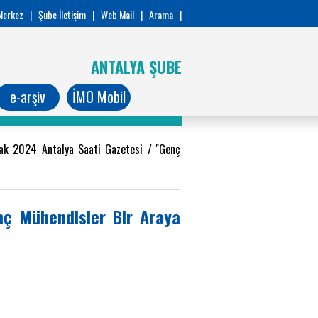
Merkez
|
Şube İletişim
|
Web Mail
|
Arama
|
ANTALYA ŞUBE
e-arşiv
İMO Mobil
k 2024 Antalya Saati Gazetesi / ''Genç
nç Mühendisler Bir Araya