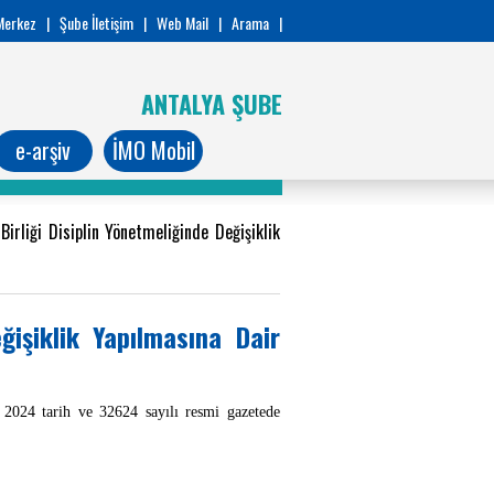
Merkez
|
Şube İletişim
|
Web Mail
|
Arama
|
ANTALYA ŞUBE
e-arşiv
İMO Mobil
rliği Disiplin Yönetmeliğinde Değişiklik
işiklik Yapılmasına Dair
2024 tarih ve 32624 sayılı resmi gazetede