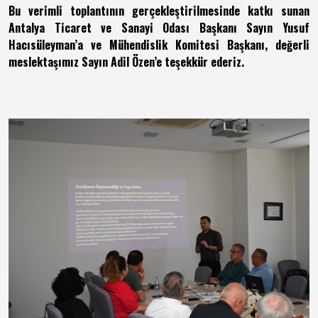
Bu verimli toplantının gerçekleştirilmesinde katkı sunan
Antalya Ticaret ve Sanayi Odası Başkanı Sayın Yusuf
Hacısüleyman’a ve Mühendislik Komitesi Başkanı, değerli
meslektaşımız Sayın Adil Özen’e teşekkür ederiz.