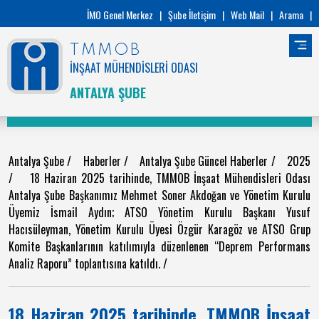
İMO Genel Merkez
|
Şube İletişim
|
Web Mail
|
Arama
|
TMMOB
İNŞAAT MÜHENDİSLERİ ODASI
ANTALYA ŞUBE
Antalya Şube
/
Haberler
/
Antalya Şube Güncel Haberler
/
2025
/
18 Haziran 2025 tarihinde, TMMOB İnşaat Mühendisleri Odası
Antalya Şube Başkanımız Mehmet Soner Akdoğan ve Yönetim Kurulu
Üyemiz İsmail Aydın; ATSO Yönetim Kurulu Başkanı Yusuf
Hacısüleyman, Yönetim Kurulu Üyesi Özgür Karagöz ve ATSO Grup
Komite Başkanlarının katılımıyla düzenlenen “Deprem Performans
Analiz Raporu” toplantısına katıldı.
/
18 Haziran 2025 tarihinde, TMMOB İnşaat