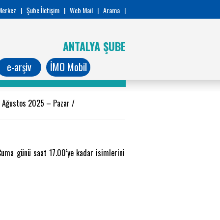
Merkez
|
Şube İletişim
|
Web Mail
|
Arama
|
ANTALYA ŞUBE
e-arşiv
İMO Mobil
 Ağustos 2025 – Pazar
/
Cuma günü saat 17.00’ye kadar isimlerini