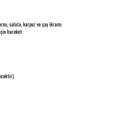
arna, salata, karpuz ve çay ikramı
için hareket
ecektir)