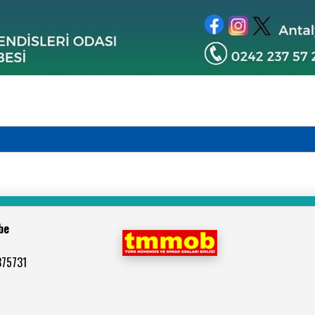
be
375731