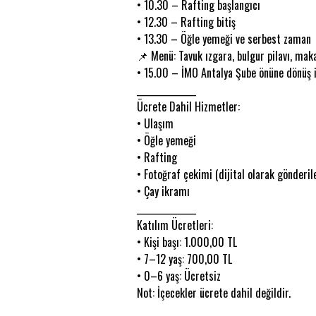
• 10.30 – Rafting başlangıcı
• 12.30 – Rafting bitiş
• 13.30 – Öğle yemeği ve serbest zaman
📌 Menü: Tavuk ızgara, bulgur pilavı, mak
• 15.00 – İMO Antalya Şube önüne dönüş 
______________
Ücrete Dahil Hizmetler:
• Ulaşım
• Öğle yemeği
• Rafting
• Fotoğraf çekimi (dijital olarak gönderil
• Çay ikramı
______________
Katılım Ücretleri:
• Kişi başı: 1.000,00 TL
• 7–12 yaş: 700,00 TL
• 0–6 yaş: Ücretsiz
Not: İçecekler ücrete dahil değildir.