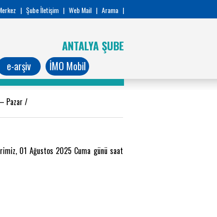
Merkez
|
Şube İletişim
|
Web Mail
|
Arama
|
ANTALYA ŞUBE
e-arşiv
İMO Mobil
 – Pazar
/
erimiz, 01 Ağustos 2025 Cuma günü saat