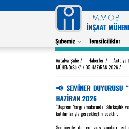
TMMOB
İNŞAAT MÜHEND
Şubemiz
Temsilcilikler
Antalya Şube
/
Haberler
/
Antalya
MÜHENDİSLİK” / 05 HAZİRAN 2026
/
📢 SEMİNER DUYURUSU “D
HAZİRAN 2026
“Deprem Yargılamalarında Bilirkişilik v
katılımlarıyla gerçekleştirilecektir.
Seminerde; deprem yargılamaları özelind