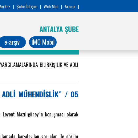
Merkez
|
Şube İletişim
|
Web Mail
|
Arama
|
ANTALYA ŞUBE
e-arşiv
İMO Mobil
ARGILAMALARINDA BİLİRKİŞİLİK VE ADLİ
 ADLİ MÜHENDİSLİK” / 05
t Levent Mazılıgüney’in konuşmacı olarak
gulamada karşılaşılan sorunlar ile çözüm