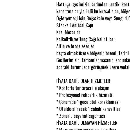
Hattuşa gezimizin ardından, antik kenti
kabartmalarıyla ünlü bu kutsal alan, bölgen
Öğle yemeği için Boğazkale veya Sungurlu
Sfenksli Anıtsal Kapı
Kral Mezarları
Kalkolitik ve Tunç Çağı kalıntıları
Altın ve bronz eserler
başta olmak üzere bölgenin önemli tarihi 
Gezilerimizin tamamlanmasının ardından 
sonraki turumuzda görüşmek üzere vedal
FİYATA DAHİL OLAN HİZMETLER
* Konforlu tur aracı ile ulaşım
* Profesyonel rehberlik hizmeti
* Çorum'da 1 gece otel konaklaması
* Otelde alınacak 1 sabah kahvaltısı
* Zorunlu seyahat sigortası
FİYATA DAHİL OLMAYAN HİZMETLER
* Müze ve ören yeri giriş ücretleri