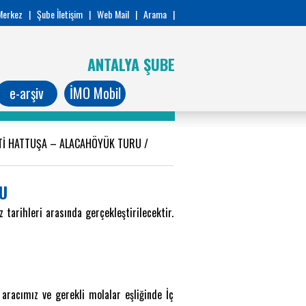
Merkez
|
Şube İletişim
|
Web Mail
|
Arama
|
ANTALYA ŞUBE
e-arşiv
İMO Mobil
NTİ HATTUŞA – ALACAHÖYÜK TURU
/
U
arihleri arasında gerçekleştirilecektir.
aracımız ve gerekli molalar eşliğinde İç