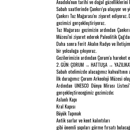
Anadolu'nun tarihi ve doğal güzelliklerin
Sabah saatlerinde Çankırı'ya ulaşıyor ve y
Çankırı Tuz Mağarası'nı ziyaret ediyoruz.
gezimizi gerçekleştiriyoruz.
Tuz Mağarası gezimizin ardından Çankırı
Müzesi'ni ziyaret ederek Paleolitik Çağ'
Daha sonra Ferit Akalın Radyo ve İletişi
bir yolculuğa çıkıyoruz.
Gezilerimizin ardından Çorum'a hareket e
2. GÜN: ÇORUM → HATTUŞA → YAZILIK
Sabah otelimizde alacağımız kahvaltının a
İlk durağımız Çorum Arkeoloji Müzesi oluyo
Ardından UNESCO Dünya Mirası Listesi'n
gerçekleştireceğimiz gezimizde;
Aslanlı Kapı
Kral Kapısı
Büyük Tapınak
Antik surlar ve kent kalıntıları
gibi önemli yapıları görme fırsatı bulacağ