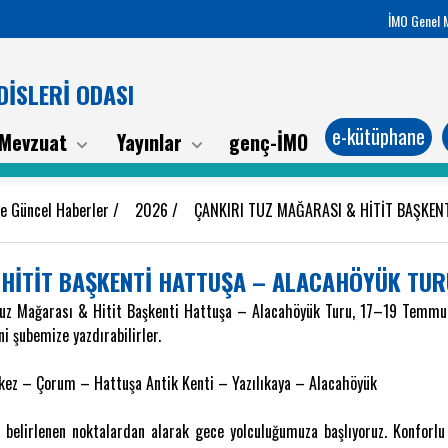
İMO Genel 
İSLERİ ODASI
e-kütüphane
Mevzuat
Yayınlar
genç-İMO
be Güncel Haberler
/
2026
/
ÇANKIRI TUZ MAĞARASI & HİTİT BAŞKE
 HİTİT BAŞKENTİ HATTUŞA – ALACAHÖYÜK TUR
uz Mağarası & Hitit Başkenti Hattuşa – Alacahöyük Turu, 17–19 Temmuz t
i şubemize yazdırabilirler.
rkez – Çorum – Hattuşa Antik Kenti – Yazılıkaya – Alacahöyük
 belirlenen noktalardan alarak gece yolculuğumuza başlıyoruz. Konforlu 