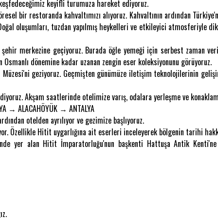
i keşfedeceğimiz keyifli turumuza hareket ediyoruz.
öresel bir restoranda kahvaltımızı alıyoruz. Kahvaltının ardından Türkiye'n
 Doğal oluşumları, tuzdan yapılmış heykelleri ve etkileyici atmosferiyle 
 şehir merkezine geçiyoruz. Burada öğle yemeği için serbest zaman ver
dan Osmanlı dönemine kadar uzanan zengin eser koleksiyonunu görüyoruz.
m Müzesi'ni geziyoruz. Geçmişten günümüze iletişim teknolojilerinin geliş
diyoruz. Akşam saatlerinde otelimize varış, odalara yerleşme ve konakla
AYA → ALACAHÖYÜK → ANTALYA
rdından otelden ayrılıyor ve gezimize başlıyoruz.
r. Özellikle Hitit uygarlığına ait eserleri inceleyerek bölgenin tarihi hakk
de yer alan Hitit İmparatorluğu'nun başkenti Hattuşa Antik Kenti'ne
ız.