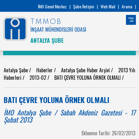
İMO Genel Merkez
|
Şube İletişim
|
Web Mail
|
Arama
|
TMMOB
İNŞAAT MÜHENDİSLERİ ODASI
ANTALYA ŞUBE
Antalya Şube
/
Haberler
/
Antalya Şube Haber Arşivi
/
2013 Yılı
Haberleri
/
2013-02
/
BATI ÇEVRE YOLUNA ÖRNEK OLMALI
/
BATI ÇEVRE YOLUNA ÖRNEK OLMALI
İMO Antalya Şube / Sabah Akdeniz Gazetesi - 17
Şubat 2013
Eklenme Tarihi: 26/02/2013