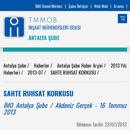
İMO Genel Merkez
|
Şube İletişim
|
Web Mail
|
Arama
|
TMMOB
İNŞAAT MÜHENDİSLERİ ODASI
ANTALYA ŞUBE
Antalya Şube
/
Haberler
/
Antalya Şube Haber Arşivi
/
2013 Yılı
Haberleri
/
2013-07
/
SAHTE RUHSAT KORKUSU
/
SAHTE RUHSAT KORKUSU
İMO Antalya Şube / Akdeniz Gerçek - 16 Temmuz
2013
Eklenme Tarihi: 22/07/2013