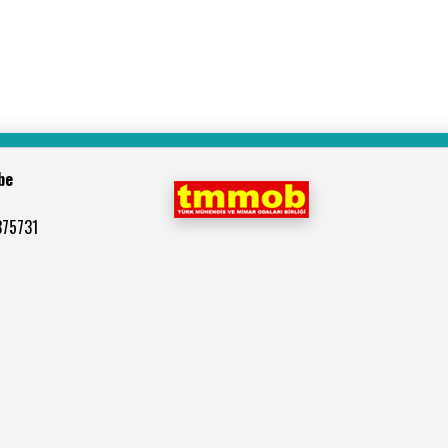
be
375731