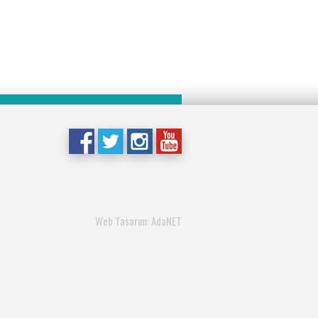
Web Tasarım: AdaNET