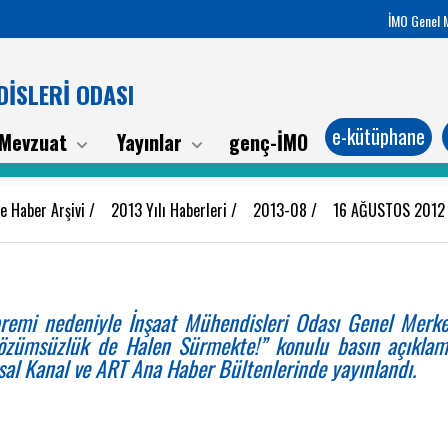
İMO Genel 
İSLERİ ODASI
e-kütüphane
Mevzuat
Yayınlar
genç-İMO
e Haber Arşivi
/
2013 Yılı Haberleri
/
2013-08
/
16 AĞUSTOS 201
emi nedeniyle İnşaat Mühendisleri Odası Genel Merkez
özümsüzlük de Halen Sürmekte!” konulu basın açıklam
sal Kanal ve ART Ana Haber Bültenlerinde yayınlandı.