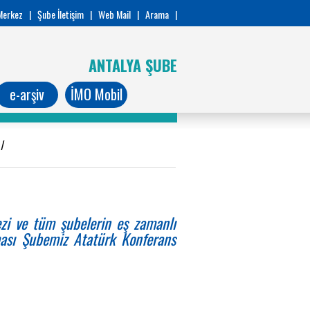
Merkez
|
Şube İletişim
|
Web Mail
|
Arama
|
ANTALYA ŞUBE
e-arşiv
İMO Mobil
2
/
i ve tüm şubelerin eş zamanlı
ası Şubemiz Atatürk Konferans