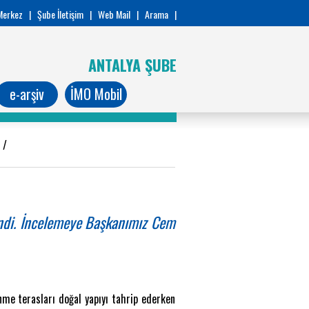
Merkez
|
Şube İletişim
|
Web Mail
|
Arama
|
ANTALYA ŞUBE
e-arşiv
İMO Mobil
2
/
lendi. İncelemeye Başkanımız Cem
enme terasları doğal yapıyı tahrip ederken