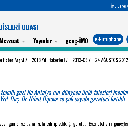
İMO Genel 
İSLERİ ODASI
e-kütüphane
Mevzuat
Yayınlar
genç-İMO
e Haber Arşivi
/
2013 Yılı Haberleri
/
2013-08
/
24 AĞUSTOS 201
eknik gezi ile Antalya`nın dünyaca ünlü falezleri ince
rd. Doç. Dr. Nihat Dipova ve çok sayıda gazeteci katıldı.
eçen gün biraz daha fazla tahrip edildiği görüldü. Bazı otellerin güneşl