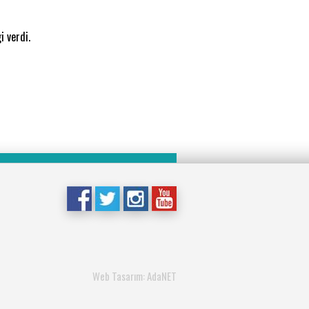
i verdi.
Web Tasarım: AdaNET