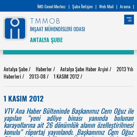
İMO Genel Merkez
|
Şube İletişim
|
Web Mail
|
Arama
|
TMMOB
İNŞAAT MÜHENDİSLERİ ODASI
ANTALYA ŞUBE
Antalya Şube
/
Haberler
/
Antalya Şube Haber Arşivi
/
2013 Yılı
Haberleri
/
2013-08
/
1 KASIM 2012
/
1 KASIM 2012
VTV Ana Haber Bülteninde Başkanımız Cem Oğuz ile
yapılan “yeni adliye binası yanında bulunan
karayollarına ait 26 dönümlük alanın özelleştirilmesi
konulu” röportaj yayınlandı. Başkanımız Cem Oğuz