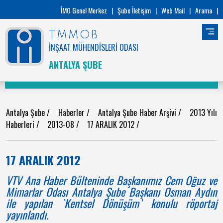
İMO Genel Merkez
|
Şube İletişim
|
Web Mail
|
Arama
|
TMMOB
İNŞAAT MÜHENDİSLERİ ODASI
ANTALYA ŞUBE
Antalya Şube
/
Haberler
/
Antalya Şube Haber Arşivi
/
2013 Yılı
Haberleri
/
2013-08
/
17 ARALIK 2012
/
17 ARALIK 2012
VTV Ana Haber Bülteninde Başkanımız Cem Oğuz ve
Mimarlar Odası Antalya Şube Başkanı Osman Aydın
ile yapılan `Kentsel Dönüşüm` konulu röportaj
yayınlandı.