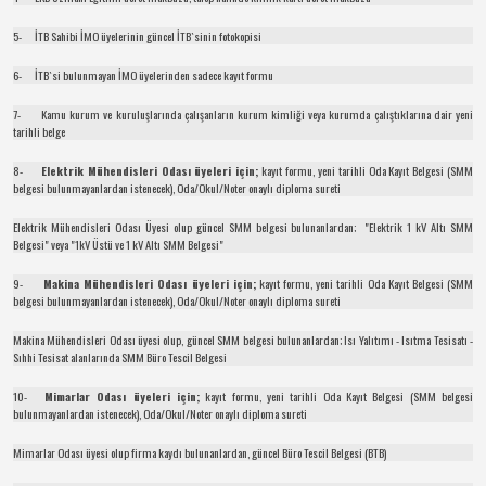
5- İTB Sahibi İMO üyelerinin güncel İTB`sinin fotokopisi
6- İTB`si bulunmayan İMO üyelerinden sadece kayıt formu
7- Kamu kurum ve kuruluşlarında çalışanların kurum kimliği veya kurumda çalıştıklarına dair yeni
tarihli belge
8-
Elektrik Mühendisleri Odası üyeleri için;
kayıt formu, yeni tarihli Oda Kayıt Belgesi (SMM
belgesi bulunmayanlardan istenecek), Oda/Okul/Noter onaylı diploma sureti
Elektrik Mühendisleri Odası Üyesi olup güncel SMM belgesi bulunanlardan; "Elektrik 1 kV Altı SMM
Belgesi" veya "1kV Üstü ve 1 kV Altı SMM Belgesi"
9-
Makina Mühendisleri Odası üyeleri için;
kayıt formu, yeni tarihli Oda Kayıt Belgesi (SMM
belgesi bulunmayanlardan istenecek), Oda/Okul/Noter onaylı diploma sureti
Makina Mühendisleri Odası üyesi olup, güncel SMM belgesi bulunanlardan; Isı Yalıtımı - Isıtma Tesisatı -
Sıhhi Tesisat alanlarında SMM Büro Tescil Belgesi
10-
Mimarlar Odası üyeleri için;
kayıt formu, yeni tarihli Oda Kayıt Belgesi (SMM belgesi
bulunmayanlardan istenecek), Oda/Okul/Noter onaylı diploma sureti
Mimarlar Odası üyesi olup firma kaydı bulunanlardan, güncel Büro Tescil Belgesi (BTB)