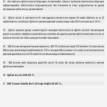
11- Her katılımcı eğitime kişisel bilgisayarı ile katılacaktır. Odamız tarafından katılımcılara bilgisayar
sağlanmayacaktır. Katılımcıların bilgisayarlarında .Net framework ve Zoom programlarının en güncel
versiyonunun yüklü olması gerekmektedir.
12- Eğitim süresi, 6 saat teorik ve 18 saat uygulama olmak üzere toplam 24 saattir. Eğitimin en az 22
saatine katılım zorunludur. Eğitimin sonunda yapılacak sınavda, başarı notu 100 üzerinden en az 70`tir.
13- Eğitim sonunda yapılan sınavda başarılı olamayan katılımcılara ve eğitim süresini tamamlayarak
geçerli mazeretleri sebebiyle sınava katılması mümkün olmayanlara yeniden eğitime katılmaksızın bir yıl
içinde en fazla bir kez daha sınava girme hakkı tanınacaktır.
14- EKB Uzmanı olmaya hak kazanan üyelerimiz, BEP-TR sisteminde kayıtlı İTB aldıkları firmalar altında
EKB uzmanı olarak belge üretebileceklerdir. İTB`si olmayan EKB uzmanları ise sistem üzerinde kendilerine
yapılacak görevlendirme ile İTB sahibi firma altında belge üretebileceklerdir.
15- EKB Uzmanı yetki belgesinin geçerlilik süresi 10 yıldır. Bu süreyi dolduran üyelerimiz yeniden
eğitimlere katılacaktır.
16-
Eğitim ücreti 600,00 TL.
17-
EKB Uzmanı Kimlik Kartı (İsteğe Bağlı) 60,00 TL.