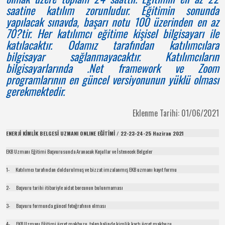
saatine katılım zorunludur. Eğitimin sonunda
yapılacak sınavda, başarı notu 100 üzerinden en az
70?tir. Her katılımcı eğitime kişisel bilgisayarı ile
katılacaktır. Odamız tarafından katılımcılara
bilgisayar sağlanmayacaktır. Katılımcıların
bilgisayarlarında .Net framework ve Zoom
programlarının en güncel versiyonunun yüklü olması
gerekmektedir.
Eklenme Tarihi: 01/06/2021
ENERJİ KİMLİK BELGESİ UZMANI ONLINE EĞİTİMİ / 22-23-24-25 Haziran 2021
EKB Uzmanı Eğitimi Başvurusunda Aranacak Koşullar ve İstenecek Belgeler
1- Katılımcı tarafından doldurulmuş ve bizzat imzalanmış EKB uzmanı kayıt formu
2- Başvuru tarihi itibariyle aidat borcunun bulunmaması
3- Başvuru formunda güncel fotoğrafının olması
4- EKB Uzmanı Eğitimi ücret makbuzu, talep halinde kimlik kartı ücret makbuzu