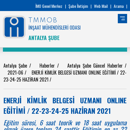
İMO Genel Merkez
|
Şube İletişim
|
Web Mail
|
Arama
|
TMMOB
İNŞAAT MÜHENDİSLERİ ODASI
ANTALYA ŞUBE
Antalya Şube
/
Haberler
/
Antalya Şube Güncel Haberler
/
2021-06
/
ENERJİ KİMLİK BELGESİ UZMANI ONLINE EĞİTİMİ / 22-
23-24-25 HAZİRAN 2021
/
ENERJİ KİMLİK BELGESİ UZMANI ONLINE
EĞİTİMİ / 22-23-24-25 HAZİRAN 2021
Eğitim süresi, 6 saat teorik ve 18 saat uygulama
olmak üzere toplam 24 saattir. Eğitimin en az 22