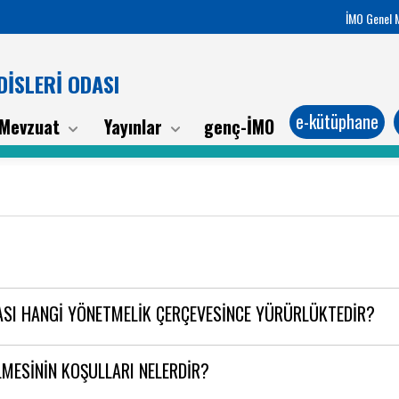
İMO Genel 
İSLERİ ODASI
e-kütüphane
Mevzuat
Yayınlar
genç-İMO
MASI HANGİ YÖNETMELİK ÇERÇEVESİNCE YÜRÜRLÜKTEDİR?
İLMESİNİN KOŞULLARI NELERDİR?