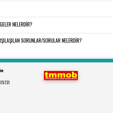
LGELER NELERDİR?
RŞILAŞILAN SORUNLAR/SORULAR NELERDİR?
be
375731