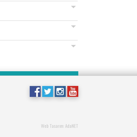
Web Tasarım: AdaNET