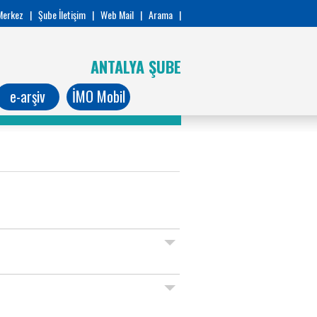
Merkez
|
Şube İletişim
|
Web Mail
|
Arama
|
ANTALYA ŞUBE
e-arşiv
İMO Mobil