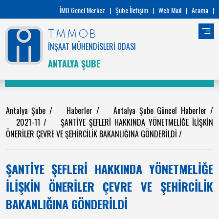
İMO Genel Merkez
|
Şube İletişim
|
Web Mail
|
Arama
|
TMMOB
İNŞAAT MÜHENDİSLERİ ODASI
ANTALYA ŞUBE
Antalya Şube
/
Haberler
/
Antalya Şube Güncel Haberler
/
2021-11
/
ŞANTİYE ŞEFLERİ HAKKINDA YÖNETMELİĞE İLİŞKİN
ÖNERİLER ÇEVRE VE ŞEHİRCİLİK BAKANLIĞINA GÖNDERİLDİ
/
ŞANTİYE ŞEFLERİ HAKKINDA YÖNETMELİĞE
İLİŞKİN ÖNERİLER ÇEVRE VE ŞEHİRCİLİK
BAKANLIĞINA GÖNDERİLDİ