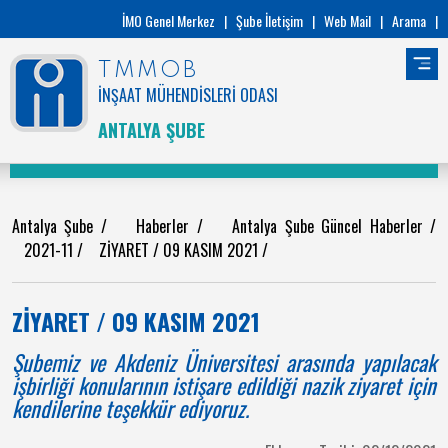
İMO Genel Merkez
|
Şube İletişim
|
Web Mail
|
Arama
|
TMMOB
İNŞAAT MÜHENDİSLERİ ODASI
ANTALYA ŞUBE
Antalya Şube
/
Haberler
/
Antalya Şube Güncel Haberler
/
2021-11
/
ZİYARET / 09 KASIM 2021
/
ZİYARET / 09 KASIM 2021
Şubemiz ve Akdeniz Üniversitesi arasında yapılacak
işbirliği konularının istişare edildiği nazik ziyaret için
kendilerine teşekkür ediyoruz.