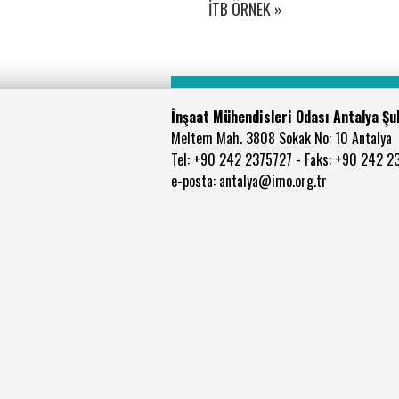
İTB ÖRNEK »
İnşaat Mühendisleri Odası Antalya Şu
Meltem Mah. 3808 Sokak No: 10 Antalya
Tel: +90 242 2375727 - Faks: +90 242 2
e-posta: antalya@imo.org.tr