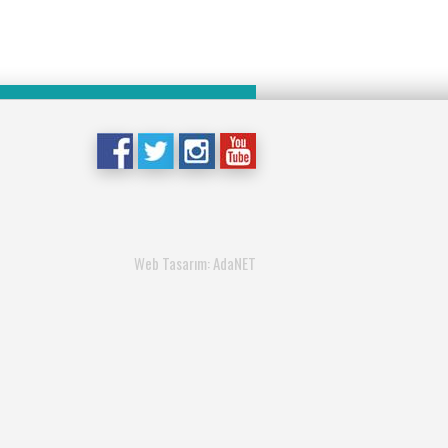
Web Tasarım: AdaNET