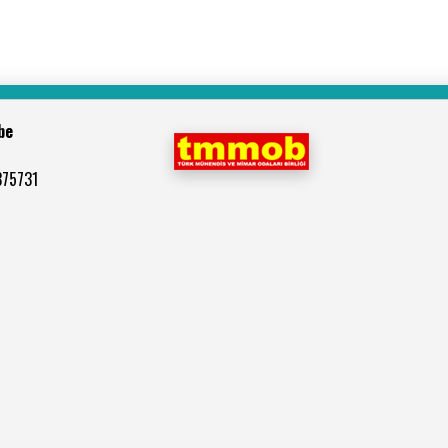
be
375731