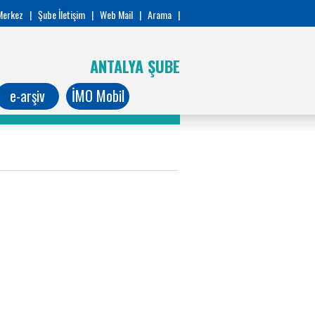
Merkez
|
Şube İletişim
|
Web Mail
|
Arama
|
ANTALYA ŞUBE
e-arşiv
İMO Mobil