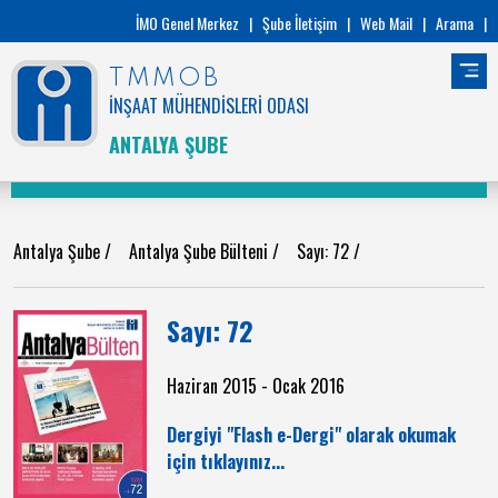
İMO Genel Merkez
|
Şube İletişim
|
Web Mail
|
Arama
|
TMMOB
İNŞAAT MÜHENDİSLERİ ODASI
ANTALYA ŞUBE
Antalya Şube
/
Antalya Şube Bülteni
/
Sayı: 72
/
Sayı: 72
Haziran 2015 - Ocak 2016
Dergiyi "Flash e-Dergi" olarak okumak
için tıklayınız...